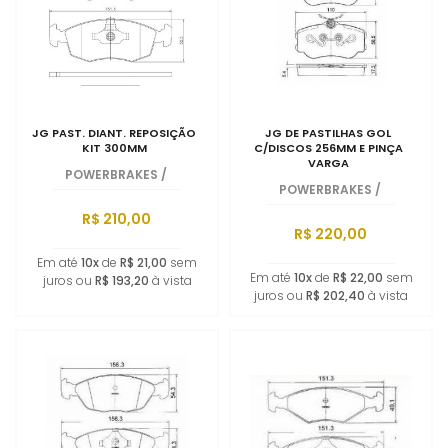
MAIOR PREÇO
A - Z
JG PAST. DIANT. REPOSIÇÃO
JG DE PASTILHAS GOL
KIT 300MM
C/DISCOS 256MM E PINÇA
VARGA
POWERBRAKES
/
POWERBRAKES
/
R$ 210,00
R$ 220,00
Em até
10x
de
R$ 21,00
sem
Em até
10x
de
R$ 22,00
sem
juros ou
R$ 193,20
à vista
juros ou
R$ 202,40
à vista