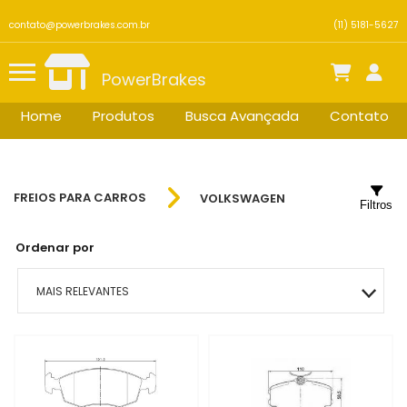
contato@powerbrakes.com.br
(11) 5181-5627
PowerBrakes
Home
Produtos
Busca Avançada
Contato
FREIOS PARA CARROS
VOLKSWAGEN
Filtros
Ordenar por
MAIS RELEVANTES
MAIS VENDIDOS
MENOR PREÇO