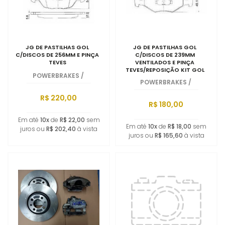
JG DE PASTILHAS GOL
JG DE PASTILHAS GOL
C/DISCOS DE 256MM E PINÇA
C/DISCOS DE 239MM
TEVES
VENTILADOS E PINÇA
TEVES/REPOSIÇÃO KIT GOL
POWERBRAKES
/
280MM
POWERBRAKES
/
R$ 220,00
R$ 180,00
Em até
10x
de
R$ 22,00
sem
Em até
10x
de
R$ 18,00
sem
juros ou
R$ 202,40
à vista
juros ou
R$ 165,60
à vista