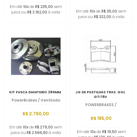
Em até
10x
de
R$ 235,00
sem
Em até
10x
de
R$ 35,00
sem
juros ou
R$ 2.162,00
à vista
juros ou
R$ 322,00
à vista
KIT FUSCA DIANTEIRO 284MM
JG DE PASTILHAS TRAS. GOL
GTI 16V
PowerBrakes
/
Ventilado
POWERBRAKES
/
R$ 2.790,00
R$ 195,00
Em até
10x
de
R$ 279,00
sem
Em até
10x
de
R$ 19,50
sem
juros ou
R$ 2.566,80
à vista