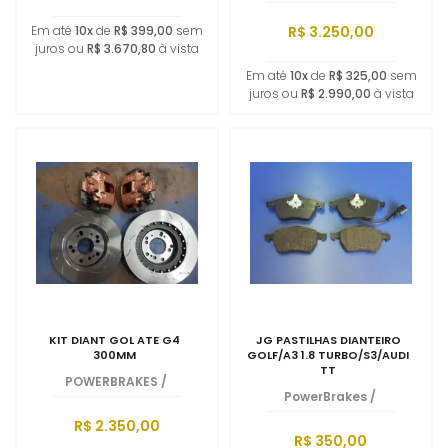
R$ 3.250,00
Em até
10x
de
R$ 399,00
sem
juros ou
R$ 3.670,80
à vista
Em até
10x
de
R$ 325,00
sem
juros ou
R$ 2.990,00
à vista
KIT DIANT GOL ATE G4
JG PASTILHAS DIANTEIRO
300MM
GOLF/A3 1.8 TURBO/S3/AUDI
TT
POWERBRAKES
/
PowerBrakes
/
R$ 2.350,00
R$ 350,00