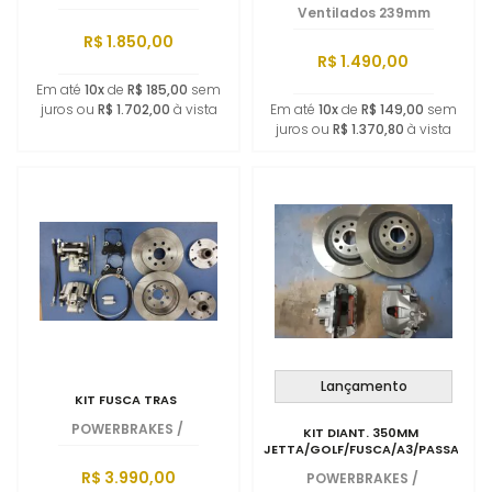
Ventilados 239mm
R$ 1.850,00
R$ 1.490,00
Em até
10x
de
R$ 185,00
sem
juros ou
R$ 1.702,00
à vista
Em até
10x
de
R$ 149,00
sem
juros ou
R$ 1.370,80
à vista
Lançamento
KIT FUSCA TRAS
POWERBRAKES
/
KIT DIANT. 350MM
JETTA/GOLF/FUSCA/A3/PASSAT
R$ 3.990,00
POWERBRAKES
/