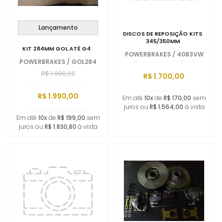
Lançamento
DISCOS DE REPOSIÇÃO KITS
345/350MM
KIT 284MM GOL ATÉ G4
POWERBRAKES
/
4083VW
POWERBRAKES
/
GOL284
R$ 1.990,00
R$ 1.700,00
R$ 1.990,00
Em até
10x
de
R$ 170,00
sem
juros ou
R$ 1.564,00
à vista
Em até
10x
de
R$ 199,00
sem
juros ou
R$ 1.830,80
à vista