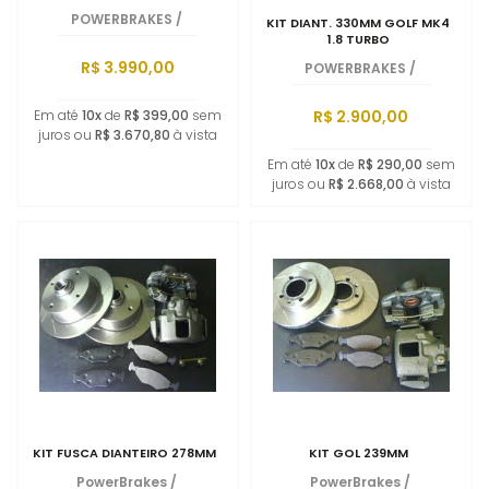
POWERBRAKES
/
KIT DIANT. 330MM GOLF MK4
1.8 TURBO
R$ 3.990,00
POWERBRAKES
/
R$ 2.900,00
Em até
10x
de
R$ 399,00
sem
juros ou
R$ 3.670,80
à vista
Em até
10x
de
R$ 290,00
sem
juros ou
R$ 2.668,00
à vista
KIT FUSCA DIANTEIRO 278MM
KIT GOL 239MM
PowerBrakes
/
PowerBrakes
/