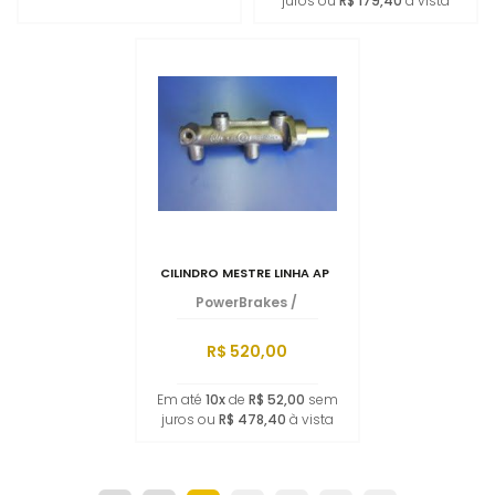
juros ou
R$ 179,40
à vista
CILINDRO MESTRE LINHA AP
PowerBrakes
/
R$ 520,00
Em até
10x
de
R$ 52,00
sem
juros ou
R$ 478,40
à vista