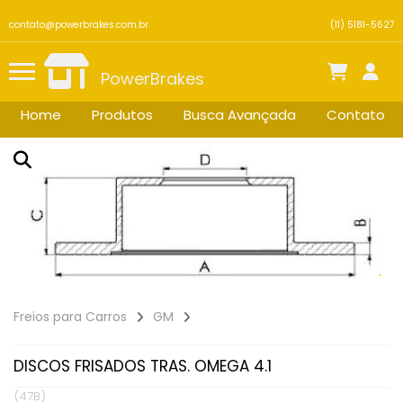
contato@powerbrakes.com.br
(11) 5181-5627
PowerBrakes
Home
Produtos
Busca Avançada
Contato
Freios para Carros
GM
DISCOS FRISADOS TRAS. OMEGA 4.1
(47B)