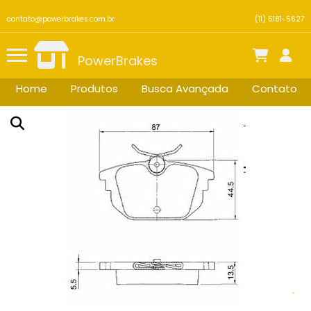
contato@powerbrakes.com.br
(11) 5181-5627
PowerBrakes
Home
Produtos
Busca Avançada
Contato