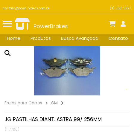
contato@powerbrakes.com.br
(11) 5181-5627
PowerBrakes
Home
Produtos
Busca Avançada
Contato
Freios para Carros
GM
JG PASTILHAS DIANT. ASTRA 99/ 256MM
(117700)