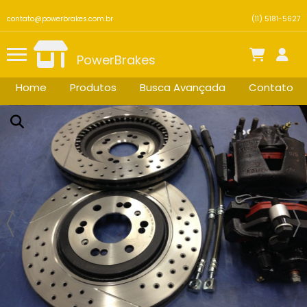
contato@powerbrakes.com.br
(11) 5181-5627
PowerBrakes
Home
Produtos
Busca Avançada
Contato