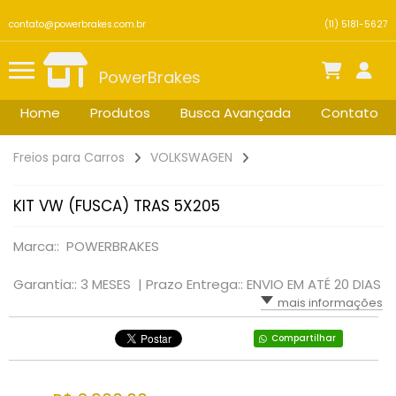
contato@powerbrakes.com.br
(11) 5181-5627
PowerBrakes
Home
Produtos
Busca Avançada
Contato
Freios para Carros
VOLKSWAGEN
KIT VW (FUSCA) TRAS 5X205
Marca:: POWERBRAKES
Garantia:: 3 MESES |
Prazo Entrega:: ENVIO EM ATÉ 20 DIAS
mais informações
Compartilhar