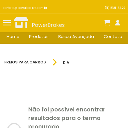
contato@powerbrakes.com.br
(11) 5181-5627
PowerBrakes
Home
Produtos
Busca Avançada
Contato
FREIOS PARA CARROS
KIA
Não foi possível encontrar
resultados para o termo
procurado