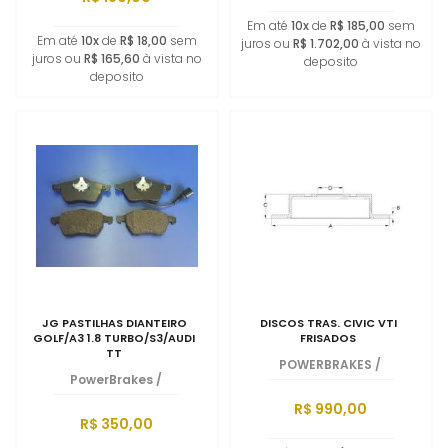
Em até
10x
de
R$ 185,00
sem
Em até
10x
de
R$ 18,00
sem
juros ou
R$ 1.702,00
à vista no
juros ou
R$ 165,60
à vista no
deposito
deposito
JG PASTILHAS DIANTEIRO
DISCOS TRAS. CIVIC VTI
GOLF/A3 1.8 TURBO/S3/AUDI
FRISADOS
TT
POWERBRAKES
/
PowerBrakes
/
R$ 990,00
R$ 350,00