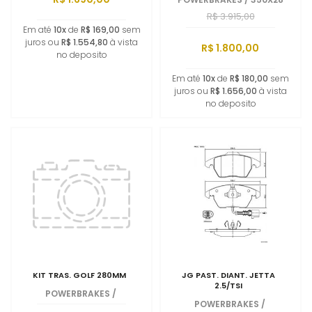
R$ 3.915,00
Em até
10x
de
R$ 169,00
sem
juros ou
R$ 1.554,80
à vista
R$ 1.800,00
no deposito
Em até
10x
de
R$ 180,00
sem
juros ou
R$ 1.656,00
à vista
no deposito
KIT TRAS. GOLF 280MM
JG PAST. DIANT. JETTA
2.5/TSI
POWERBRAKES
/
POWERBRAKES
/