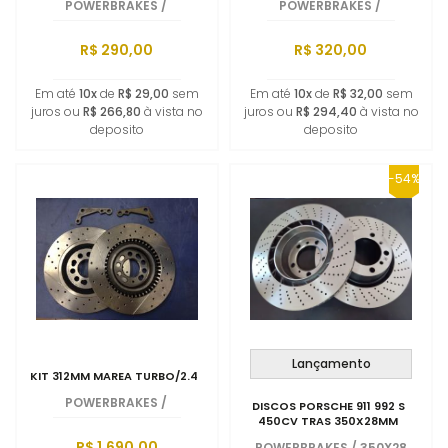
POWERBRAKES
/
POWERBRAKES
/
R$ 290,00
R$ 320,00
Em até
10x
de
R$ 29,00
sem
Em até
10x
de
R$ 32,00
sem
juros ou
R$ 266,80
à vista no
juros ou
R$ 294,40
à vista no
deposito
deposito
-54%
Lançamento
KIT 312MM MAREA TURBO/2.4
POWERBRAKES
/
DISCOS PORSCHE 911 992 S
450CV TRAS 350X28MM
R$ 1.690,00
POWERBRAKES
/
350X28