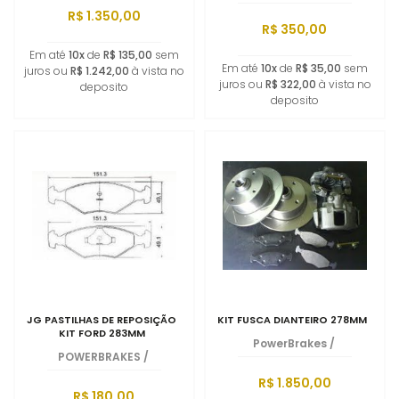
R$ 1.350,00
R$ 350,00
Em até
10x
de
R$ 135,00
sem
Em até
10x
de
R$ 35,00
sem
juros ou
R$ 1.242,00
à vista no
juros ou
R$ 322,00
à vista no
deposito
deposito
JG PASTILHAS DE REPOSIÇÃO
KIT FUSCA DIANTEIRO 278MM
KIT FORD 283MM
PowerBrakes
/
POWERBRAKES
/
R$ 1.850,00
R$ 180,00