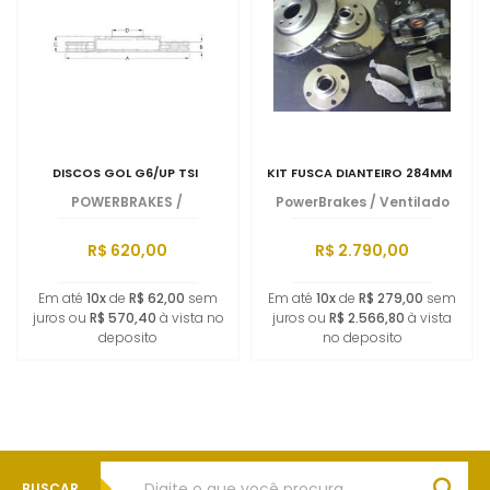
DISCOS GOL G6/UP TSI
KIT FUSCA DIANTEIRO 284MM
POWERBRAKES
/
PowerBrakes
/
Ventilado
R$ 620,00
R$ 2.790,00
Em até
10x
de
R$ 62,00
sem
Em até
10x
de
R$ 279,00
sem
juros ou
R$ 570,40
à vista no
juros ou
R$ 2.566,80
à vista
deposito
no deposito
BUSCAR