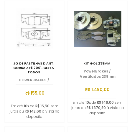
JG DE PASTILHAS DIANT.
KIT GOL 239MM
CORSA ATÉ 2001, CELTA
PowerBrakes
/
TODOS
Ventilados 239mm
POWERBRAKES
/
R$ 1.490,00
R$ 155,00
Em até
10x
de
R$ 149,00
sem
Em até
10x
de
R$ 15,50
sem
juros ou
R$ 1.370,80
à vista no
juros ou
R$ 142,60
à vista no
deposito
deposito