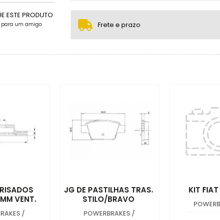
3x sem juros de R$ 260,00
1x sem juros de R$ 717,60
.
.
.
.
.
UE ESTE PRODUTO
.
4x sem juros de R$ 195,00
Frete e prazo
e para um amigo
FRISADOS
JG DE PASTILHAS TRAS.
KIT FIA
0MM VENT.
STILO/BRAVO
POWERB
RAKES
/
POWERBRAKES
/