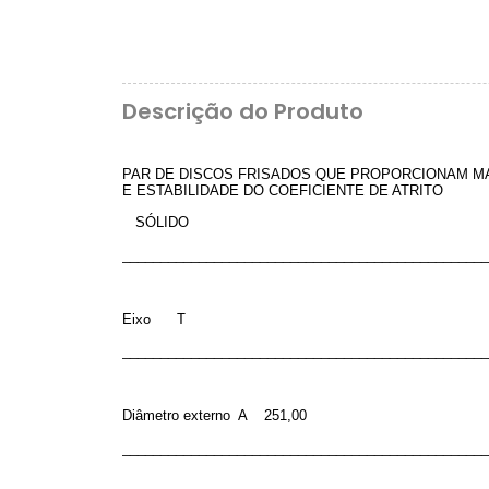
Descrição do Produto
PAR DE DISCOS FRISADOS QUE PROPORCIONAM MA
E ESTABILIDADE DO COEFICIENTE DE ATRITO
SÓLIDO
________________________________________________
Eixo
T
________________________________________________
Diâmetro externo
A
251,00
________________________________________________