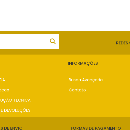
REDES 
INFORMAÇÕES
IA
Busca Avançada
zacao
Contato
DUÇÃO TECNICA
 E DEVOLUÇÕES
S DE ENVIO
FORMAS DE PAGAMENTO