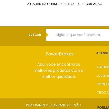
A GARANTIA COBRE DEFEITOS DE FABRICAÇÃO
BUSCAR
ACESSE
PowerBrakes
Aqui você encontra os
GARANT
melhores produtos com a
Locali
melhor qualidade.
INTRO
TROCA
RUA FRANCISCO ARVANI, 251- SÃO
FORMA