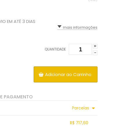
VIO EM ATÉ 3 DIAS
mais informações
+
QUANTIDADE
-
Adicionar ao Carrinho
DE PAGAMENTO
Parcelas
5x sem juros de R$ 156,00
9x sem juros de R$ 86,67
R$ 717,60
6x sem juros de R$ 130,00
10x sem juros de R$ 78,00