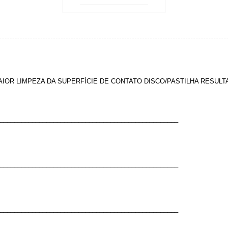
IOR LIMPEZA DA SUPERFÍCIE DE CONTATO DISCO/PASTILHA RESUL
__________________________________________________
__________________________________________________
__________________________________________________