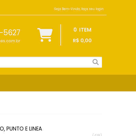
Seja Bem-Vindo, faça seu login
0
ITEM
1-5627
R$ 0,00
es.com.br
O, PUNTO E LINEA
(418)