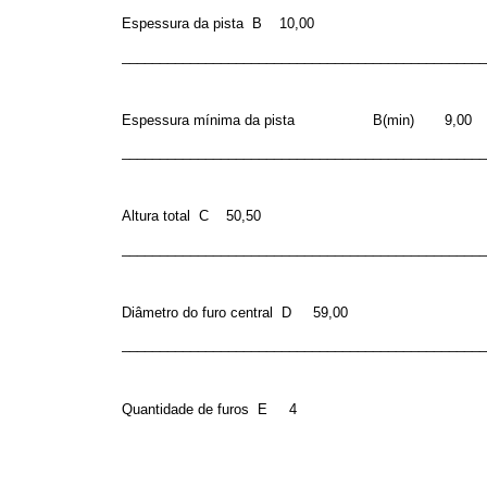
Espessura da pista
B
10,00
________________________________________________
Espessura mínima da pista
B(min)
9,00
________________________________________________
Altura total
C
50,50
________________________________________________
Diâmetro do furo central
D
59,00
________________________________________________
Quantidade de furos
E
4