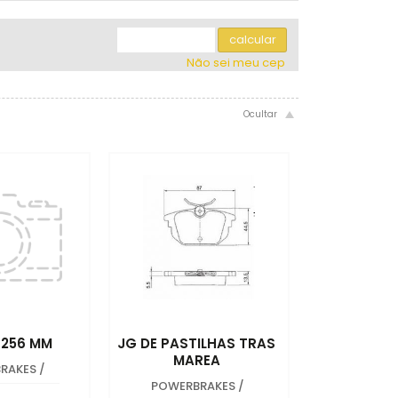
7x sem juros de R$ 111,43
.
.
.
.
.
.
.
8x sem juros de R$ 97,50
calcular
Não sei meu cep
T 256 MM
JG DE PASTILHAS TRAS
MAREA
RAKES
/
POWERBRAKES
/