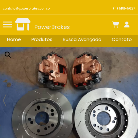
contato@powerbrakes.com.br
(11) 5181-5627
PowerBrakes
Home
Produtos
Busca Avançada
Contato